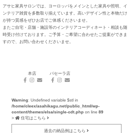
アサヒ家具サロンでは、ヨーロッパをメインとした家具や照明、イ
ンテリア雑貨を多数取り揃えています。高いデザイン性と本物だけ
が持つ質感をぜひお店でご体感くださいませ。
またご自宅・店舗・施設等のインテリアコーディネート・相談も随
時受け付けております。ご予算・ご希望に合わせたご提案ができま
すので、お問い合わせくださいませ。
本店
パセーラ店
Warning
: Undefined variable $stl in
/home/cleex/asahikagu.net/public_html/wp-
content/themes/elsa/single-cdt.php
on line
89
>
住宅はこちら
過去の納品例はこちら