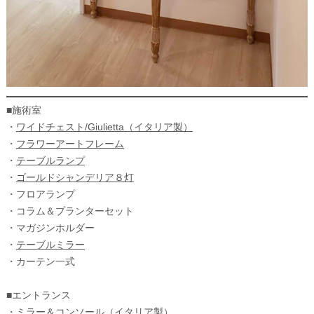
■施術室
・
ワイドチェスト/Giulietta（イタリア製）
・
フラワーアートフレーム
・
テーブルランプ
・
ゴールドシャンデリア８灯
・フロアランプ
・コラム＆プランターセット
・マガジンホルダー
・
テーブルミラー
・カーテン一式
■エントランス
・ミラー＆コンソール（イタリア製）