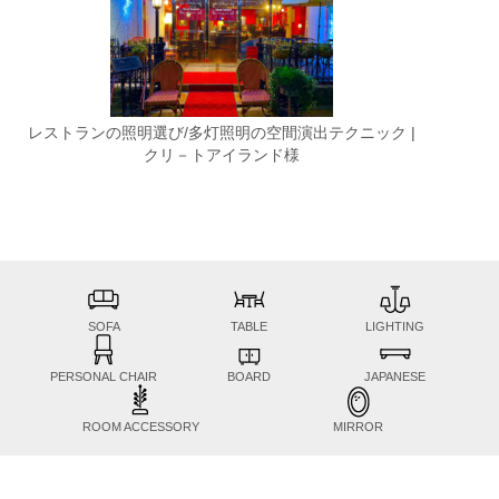
レストランの照明選び/多灯照明の空間演出テクニック |
クリ－トアイランド様
SOFA
TABLE
LIGHTING
PERSONAL CHAIR
BOARD
JAPANESE
ROOM ACCESSORY
MIRROR