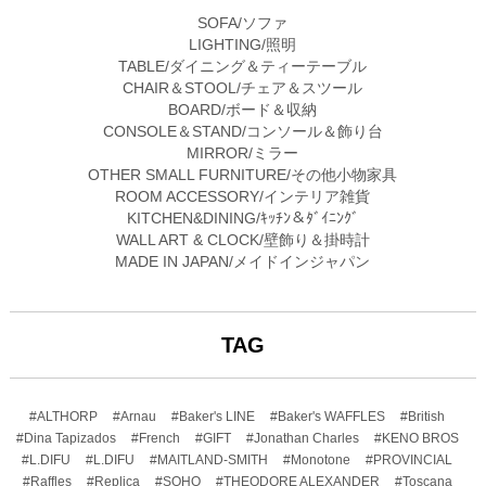
SOFA/ソファ
LIGHTING/照明
TABLE/ダイニング＆ティーテーブル
CHAIR＆STOOL/チェア＆スツール
BOARD/ボード＆収納
CONSOLE＆STAND/コンソール＆飾り台
MIRROR/ミラー
OTHER SMALL FURNITURE/その他小物家具
ROOM ACCESSORY/インテリア雑貨
KITCHEN&DINING/ｷｯﾁﾝ＆ﾀﾞｲﾆﾝｸﾞ
WALL ART & CLOCK/壁飾り＆掛時計
MADE IN JAPAN/メイドインジャパン
TAG
#ALTHORP
#Arnau
#Baker's LINE
#Baker's WAFFLES
#British
#Dina Tapizados
#French
#GIFT
#Jonathan Charles
#KENO BROS
#L.DIFU
#L.DIFU
#MAITLAND-SMITH
#Monotone
#PROVINCIAL
#Raffles
#Replica
#SOHO
#THEODORE ALEXANDER
#Toscana