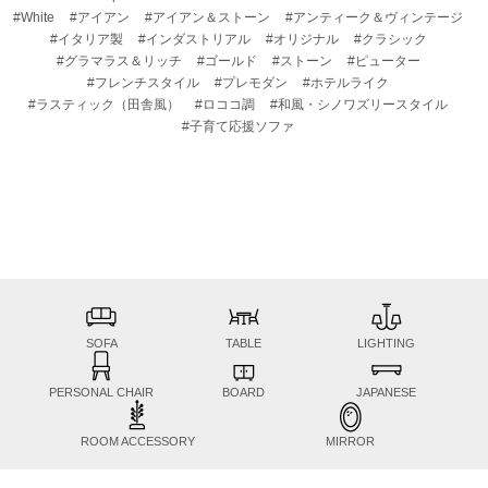
#White
#アイアン
#アイアン＆ストーン
#アンティーク＆ヴィンテージ
#イタリア製
#インダストリアル
#オリジナル
#クラシック
#グラマラス＆リッチ
#ゴールド
#ストーン
#ピューター
#フレンチスタイル
#プレモダン
#ホテルライク
#ラスティック（田舎風）
#ロココ調
#和風・シノワズリースタイル
#子育て応援ソファ
SOFA
TABLE
LIGHTING
PERSONAL CHAIR
BOARD
JAPANESE
ROOM ACCESSORY
MIRROR