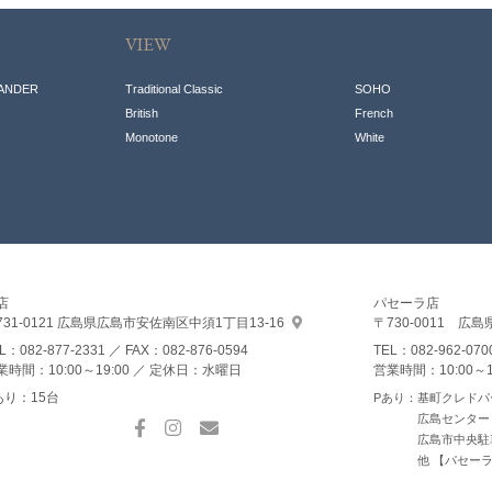
VIEW
ANDER
Traditional Classic
SOHO
British
French
Monotone
White
店
パセーラ店
31-0121
広島県広島市安佐南区
中須1丁目13-16
〒730-0011
広島
EL：
082-877-2331
／ FAX：082-876-0594
TEL：
082-962-070
業時間：10:00～19:00
定休日：水曜日
営業時間：10:00～1
あり：15台
Pあり：基町クレドパ
広島センター
広島市中央駐
他 【パセー