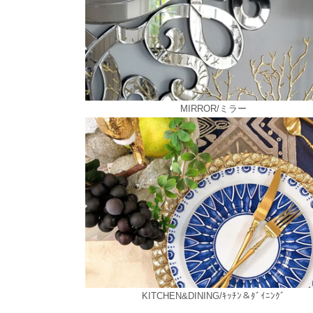
MIRROR/ミラー
KITCHEN&DINING/ｷｯﾁﾝ＆ﾀﾞｲﾆﾝｸﾞ