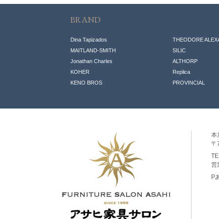
BRAND
Dina Tapizados
THEODORE ALEX
MAITLAND-SMITH
SILIC
Jonathan Charles
ALTHORP
KOHER
Replic
a
KENO BROS
PROVINCIAL
本
〒7
T
営
P