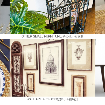
OTHER SMALL FURNITURE/その他小物家具
WALL ART & CLOCK/壁飾り＆掛時計