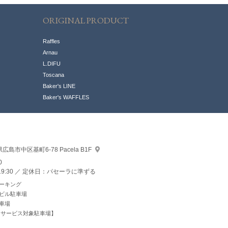
ORIGINAL PRODUCT
Raffles
Arnau
L.DIFU
Toscana
Baker's LINE
Baker's WAFFLES
県広島市中区
基町6-78 Pacela B1F
0
9:30
定休日：パセーラに準ずる
ーキング
ビル駐車場
車場
ラサービス対象駐車場】