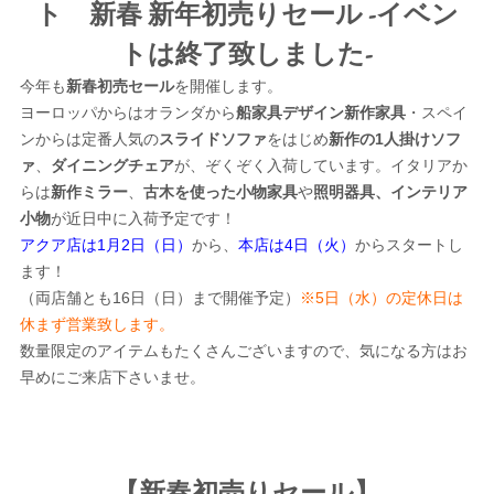
ト 新春 新年初売りセール -イベン
トは終了致しました-
今年も
新春初売セール
を開催します。
ヨーロッパからはオランダから
船家具デザイン新作家具
・スペイ
ンからは定番人気の
スライドソファ
をはじめ
新作の1人掛けソフ
ァ
、
ダイニングチェア
が、ぞくぞく入荷しています。イタリアか
らは
新作ミラー
、
古木を使った小物家具
や
照明器具、インテリア
小物
が近日中に入荷予定です！
アクア店は1月2日（日）
から、
本店は4日（火）
からスタートし
ます！
（両店舗とも16日（日）まで開催予定）
※5日（水）の定休日は
休まず営業致します。
数量限定のアイテムもたくさんございますので、気になる方はお
早めにご来店下さいませ。
【新春初売りセール】