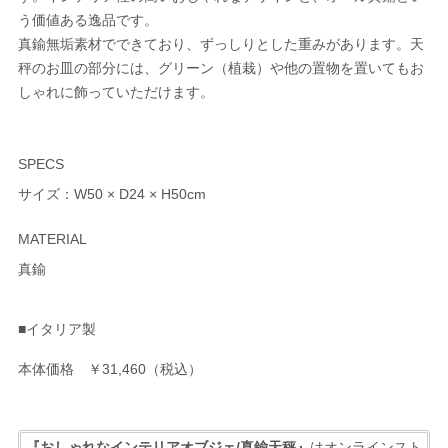
う価値ある逸品です。
真鍮無垢素材でできており、ずっしりとした重みがあります。天
秤のお皿の部分には、グリーン（植栽）や他の置物を置いてもお
しゃれに飾っていただけます。
SPECS
サイズ：W50 × D24 × H50cm
MATERIAL
真鍮
■イタリア製
本体価格 ￥31,460（税込）
『おしゃれなインテリアオブジェ/真鍮天秤』
はオンラインスト