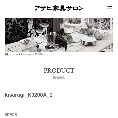
ホーム
kisaragi_KJ200A_1 -
PRODUCT
取扱商品
kisaragi_KJ200A_1
SPECS