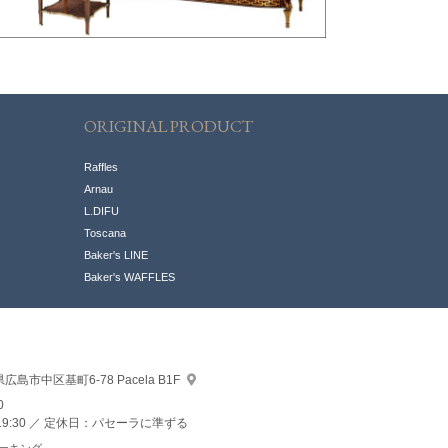
ORIGINAL PRODUCT
Raffles
Arnau
L.DIFU
Toscana
Baker's LINE
Baker's WAFFLES
県広島市中区
基町6-78 Pacela B1F
0
9:30
定休日：パセーラに準ずる
ーキング