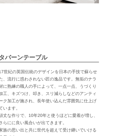
タバーンテーブル
17世紀の英国伝統のデザインを日本の手技で蘇らせ
た、流行に惑わされない匠の逸品です。無垢のナラ
材に熟練の職人の手によって、一点一点、うづくり
加工、キズつけ、叩き、スリ減らしなどのアンティ
ーク加工が施され、長年使い込んだ雰囲気に仕上げ
ています。
頑丈な作りで、10年20年と使うほどに愛着が増し、
さらにに良い風合いが出てきます。
家族の思い出と共に世代を超えて受け継いでいける