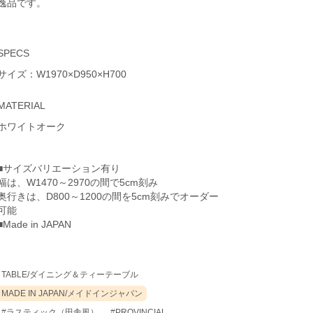
逸品です。
SPECS
サイズ：W1970×D950×H700
MATERIAL
ホワイトオーク
■サイズバリエーション有り
幅は、W1470～2970の間で5cm刻み
奥行きは、D800～1200の間を5cm刻みでオーダー
可能
■Made in JAPAN
TABLE/ダイニング＆ティーテーブル
MADE IN JAPAN/メイドインジャパン
#ラスティック（田舎風）
#PROVINCIAL