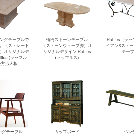
ングテーブルで
楕円ストーンテーブル
Raffles（
。（ストレート
（ストーンウェーブ脚）オ
イアン&スト
）オリジナルデ
リジナルデザイン Raffles
テー
fles (ラッフル
(ラッフルズ)
 長方形天板
ングテーブル
カップボード
ベン