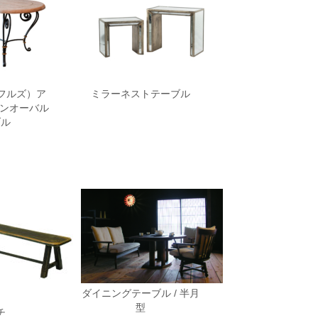
ラッフルズ）ア
ミラーネストテーブル
ーンオーバル
ブル
ダイニングテーブル / 半月
型
チ