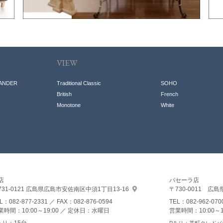
VIEW
ANDER
Traditional Classic
SOHO
British
French
Monotone
White
店
パセーラ店
31-0121
広島県広島市安佐南区
中須1丁目13-16
〒730-0011
広島
EL：
082-877-2331
／ FAX：082-876-0594
TEL：
082-962-070
業時間：10:00～19:00
定休日：水曜日
営業時間：10:00～1
あり：15台
Pあり：基町クレドパ