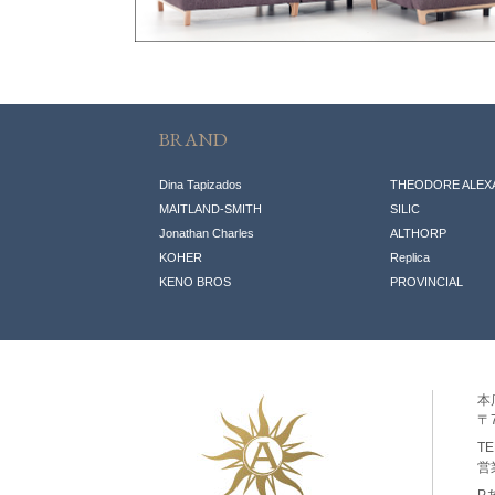
BRAND
Dina Tapizados
THEODORE ALEX
MAITLAND-SMITH
SILIC
Jonathan Charles
ALTHORP
KOHER
Replic
a
KENO BROS
PROVINCIAL
本
〒7
T
営
P