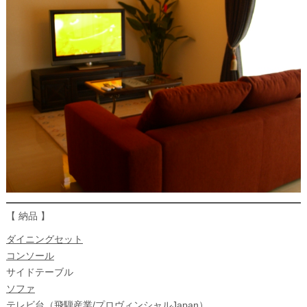
【 納品 】
ダイニングセット
コンソール
サイドテーブル
ソファ
テレビ台（飛騨産業/プロヴィンシャルJapan）