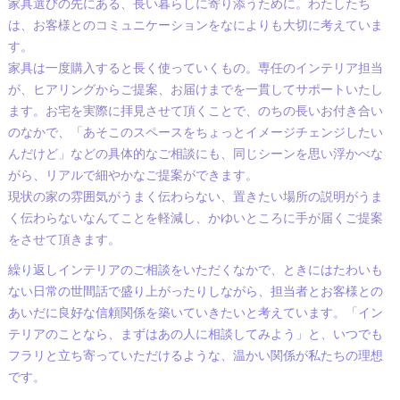
家具選びの先にある、長い暮らしに寄り添うために。
わたしたち
は、お客様とのコミュニケーションをなによりも大切に考えていま
す。
家具は一度購入すると長く使っていくもの。専任のインテリア担当
が、ヒアリングからご提案、お届けまでを一貫してサポートいたし
ます。お宅を実際に拝見させて頂くことで、のちの長いお付き合い
のなかで、「あそこのスペースをちょっとイメージチェンジしたい
んだけど」などの具体的なご相談にも、同じシーンを思い浮かべな
がら、リアルで細やかなご提案ができます。
現状の家の雰囲気がうまく伝わらない、置きたい場所の説明がうま
く伝わらないなんてことを軽減し、かゆいところに手が届くご提案
をさせて頂きます。
繰り返しインテリアのご相談をいただくなかで、ときにはたわいも
ない日常の世間話で盛り上がったりしながら、担当者とお客様との
あいだに良好な信頼関係を築いていきたいと考えています。「イン
テリアのことなら、まずはあの人に相談してみよう」と、いつでも
フラリと立ち寄っていただけるような、温かい関係が私たちの理想
です。